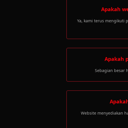
Apakah we
Ya, kami terus mengikuti
Apakah 
Sebagian besar h
Apakah
Website menyediakan hal