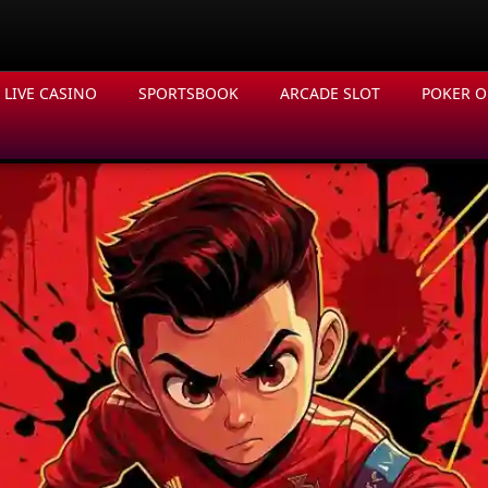
LIVE CASINO
SPORTSBOOK
ARCADE SLOT
POKER O