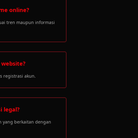
me online?
uai tren maupun informasi
website?
 registrasi akun.
 legal?
in yang berkaitan dengan