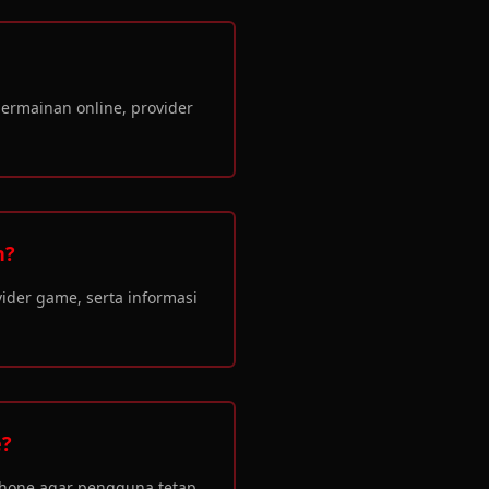
ermainan online, provider
n?
ider game, serta informasi
e?
tphone agar pengguna tetap