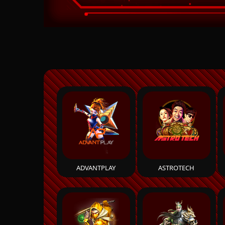
ADVANTPLAY
ASTROTECH