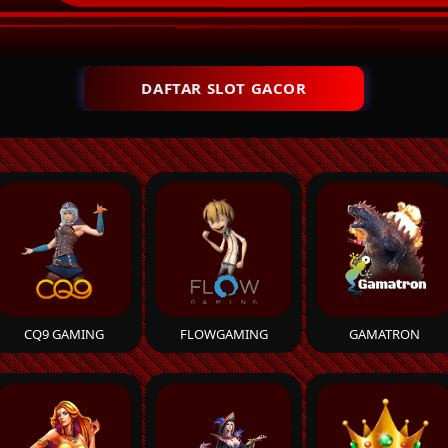
DAFTAR SLOT GACOR
CQ9 GAMING
FLOWGAMING
GAMATRON