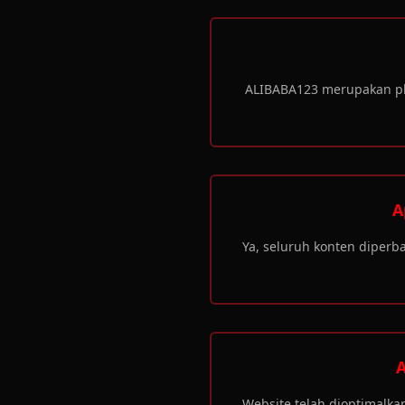
ALIBABA123 merupakan pla
A
Ya, seluruh konten diperb
A
Website telah dioptimalka