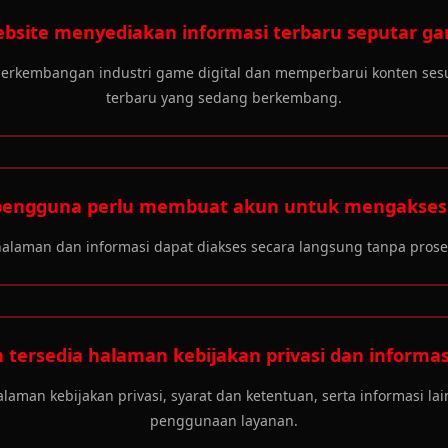
bsite menyediakan informasi terbaru seputar ga
 perkembangan industri game digital dan memperbarui konten ses
terbaru yang sedang berkembang.
pengguna perlu membuat akun untuk mengakses 
alaman dan informasi dapat diakses secara langsung tanpa proses
 tersedia halaman kebijakan privasi dan informasi
aman kebijakan privasi, syarat dan ketentuan, serta informasi la
penggunaan layanan.