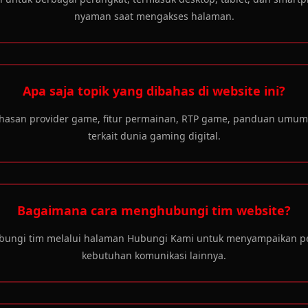
nyaman saat mengakses halaman.
Apa saja topik yang dibahas di website ini?
san provider game, fitur permainan, RTP game, panduan umum, 
terkait dunia gaming digital.
Bagaimana cara menghubungi tim website?
ungi tim melalui halaman Hubungi Kami untuk menyampaikan pe
kebutuhan komunikasi lainnya.